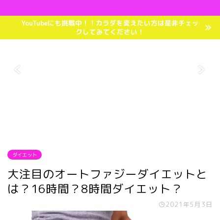
必須アミノ酸サプリ（EAA）のパープルラース！？効果や口コミは？
女性に
YouTubeにも挑戦中！！カラダを変えたい方は是非チェッ
クしてみてください！
ダイエット
大注目のオートファジーダイエットと
は？16時間？8時間ダイエット？
2021年5月3日