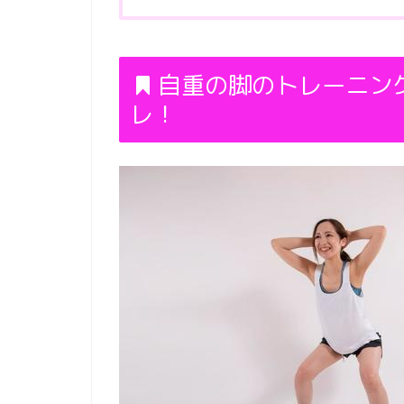
自重の脚のトレーニン
レ！