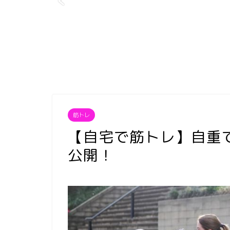
筋トレ
【自宅で筋トレ】自重
公開！