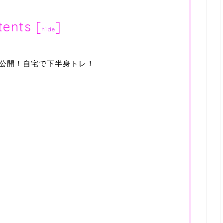
tents
[
]
hide
公開！自宅で下半身トレ！