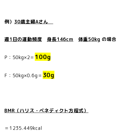
例）
30歳主婦Aさん
週1日の運動頻度
身長146cm
体重50kg
の場合
100g
P：50kg×2＝
30g
F：50kg×0.6g＝
BMR（ハリス・ベネディクト方程式）
＝1235.449kcal