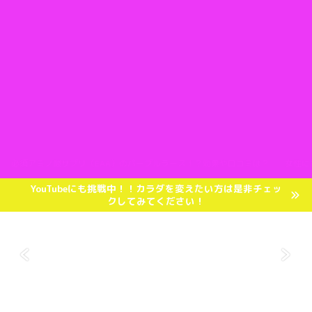
必須アミノ酸サプリ（EAA）のパープルラース！？効果や口コミは？
女性に
YouTubeにも挑戦中！！カラダを変えたい方は是非チェッ
クしてみてください！