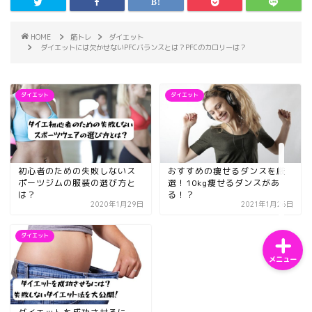
HOME
筋トレ
ダイエット
ダイエットには欠かせないPFCバランスとは？PFCのカロリーは？
ホーム
ダイエット
ダイエット
サンプルページ
プライバシーポリシー
初心者のための失敗しないス
おすすめの痩せるダンスを厳
ポーツジムの服装の選び方と
選！10kg痩せるダンスがあ
は？
る！？
2020年1月29日
2021年1月26日
ダイエット
メニュー