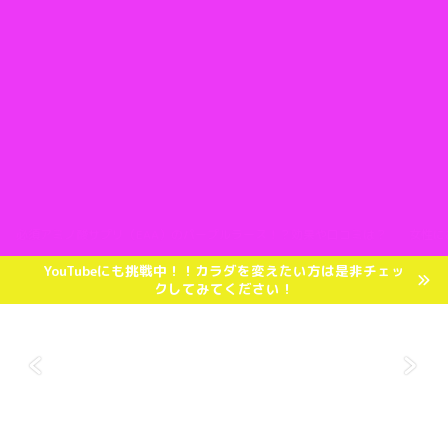
必須アミノ酸サプリ（EAA）のパープルラース！？効果や口コミは？
女性に
YouTubeにも挑戦中！！カラダを変えたい方は是非チェッ
クしてみてください！