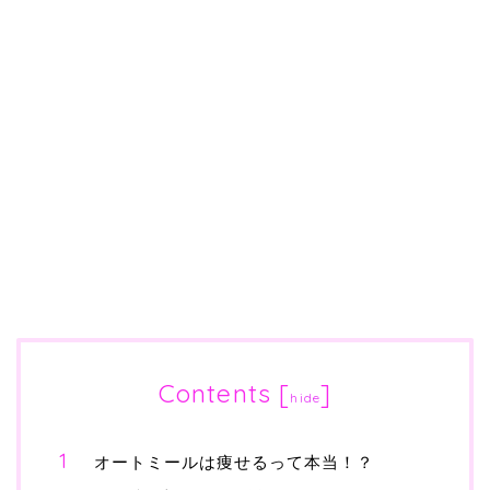
Contents
[
]
hide
オートミールは痩せるって本当！？