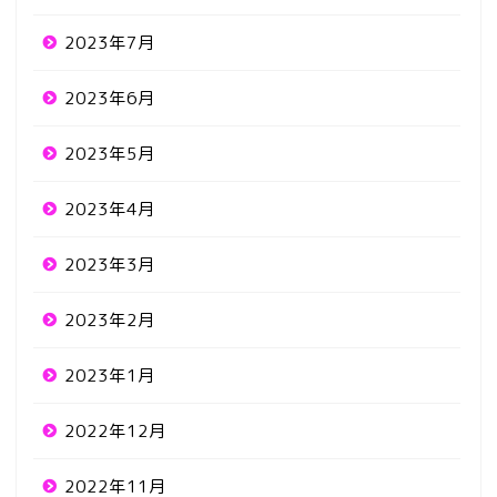
2023年7月
2023年6月
2023年5月
2023年4月
2023年3月
2023年2月
2023年1月
2022年12月
2022年11月