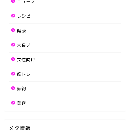
ニュース
レシピ
健康
大食い
女性向け
筋トレ
節約
美容
メタ情報