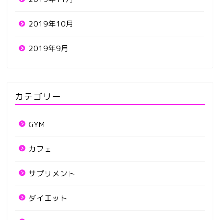
2019年10月
2019年9月
カテゴリー
GYM
カフェ
サプリメント
ダイエット