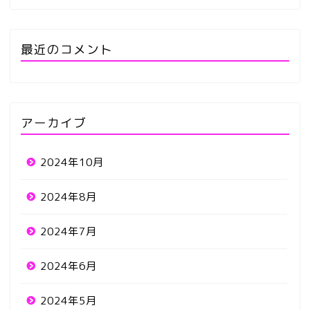
最近のコメント
アーカイブ
2024年10月
2024年8月
2024年7月
2024年6月
2024年5月