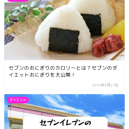
セブンのおにぎりのカロリーとは？セブンのダ
イエットおにぎりを大公開！
2021年5月27日
ダイエット