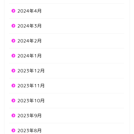
2024年4月
2024年3月
2024年2月
2024年1月
2023年12月
2023年11月
2023年10月
2023年9月
2023年8月