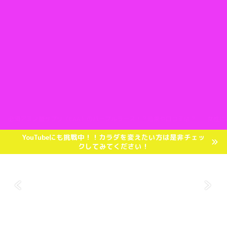
必須アミノ酸サプリ（EAA）のパープルラース！？効果や口コミは？
女性に
YouTubeにも挑戦中！！カラダを変えたい方は是非チェッ
クしてみてください！