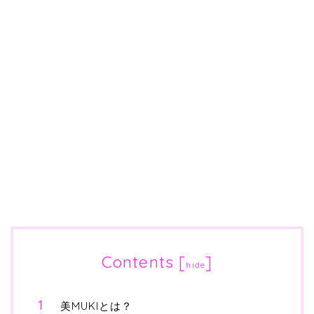
Contents
[
]
hide
美MUKIとは？