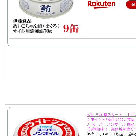
楽
6月4日20時スタート！【エ
てポイント5倍】いなば食品
ナ スーパーノンオイル 国産 7
【送料無料(一部地域を除く
価格：7,830円（税込、送料