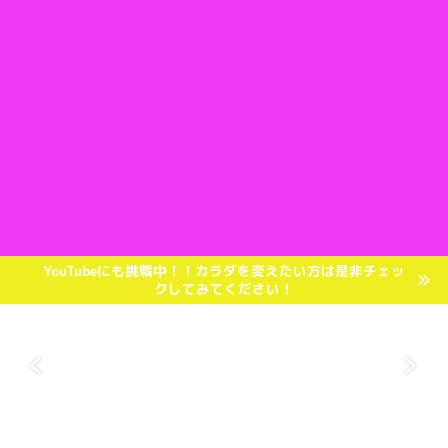
必須アミノ酸サプリ（EAA）のパープルラース！？効果や口コミは？
女性に
YouTubeにも挑戦中！！カラダを変えたい方は是非チェッ
クしてみてください！