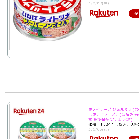
3/6/6時点)
楽
ホテイフーズ 無添加ツナ(70
【ホテイフーズ】[缶詰め 備
食 長期保存 ツナ缶 水煮]
価格：1,234円（税込、送料
3/6/6時点)