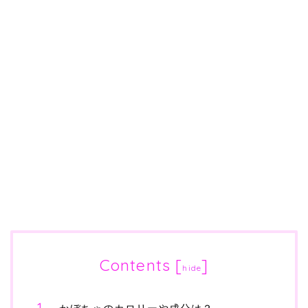
Contents
[
]
hide