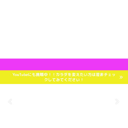
必須アミノ酸サプリ（EAA）のパープルラース！？効果や口コミは？
女性に
YouTubeにも挑戦中！！カラダを変えたい方は是非チェッ
クしてみてください！