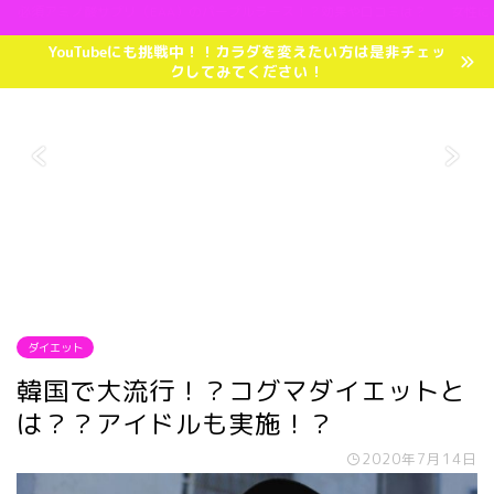
必須アミノ酸サプリ（EAA）のパープルラース！？効果や口コミは？
女性に
YouTubeにも挑戦中！！カラダを変えたい方は是非チェッ
クしてみてください！
ダイエット
韓国で大流行！？コグマダイエットと
は？？アイドルも実施！？
2020年7月14日