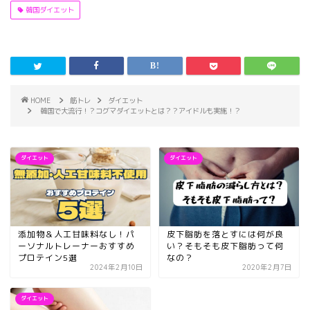
韓国ダイエット
HOME
筋トレ
ダイエット
韓国で大流行！？コグマダイエットとは？？アイドルも実施！？
ダイエット
ダイエット
添加物＆人工甘味料なし！パ
皮下脂肪を落とすには何が良
ーソナルトレーナーおすすめ
い？そもそも皮下脂肪って何
プロテイン5選
なの？
2024年2月10日
2020年2月7日
ダイエット