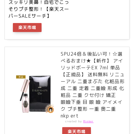
スッキリ美鼻！自宅でこっ
そりプチ整形！【楽天スー
パーSALEサーチ】
楽天市場
SPU24倍＆後払い可！☆選
べるおまけ★【新作】 アイ
リッドボーテEX 7ml 単品
【正規品】 送料無料 リニュ
ーアル 二重まぶた 化粧品形
成 二重 定着 二重瞼 形成 化
粧品 二重 クセ付け 矯正
眼瞼下垂 目 眼 瞼 アイメイ
ク プチ整形 一重 奥二重
nkp ert
created by
Rinker
楽天市場