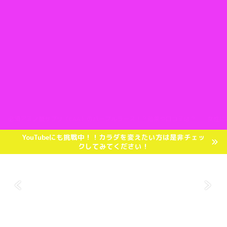
必須アミノ酸サプリ（EAA）のパープルラース！？効果や口コミは？
女性に
YouTubeにも挑戦中！！カラダを変えたい方は是非チェッ
クしてみてください！