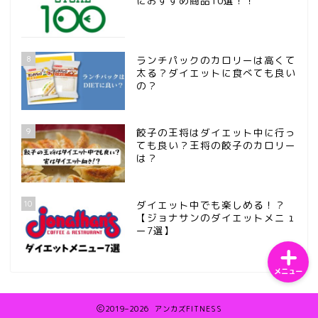
におすすめ商品10選！！
8
ランチパックのカロリーは高くて
太る？ダイエットに食べても良い
の？
ホーム
9
餃子の王将はダイエット中に行っ
サンプルページ
ても良い？王将の餃子のカロリー
は？
プライバシーポリシー
10
ダイエット中でも楽しめる！？
【ジョナサンのダイエットメニュ
ー7選】
メニュー
2019–2026 アンカズFITNESS