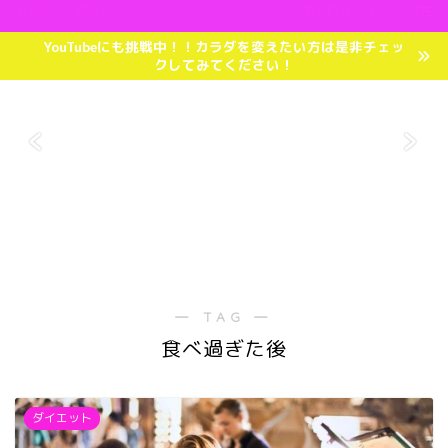
必須アミノ酸サプリ（EAA）のパープルラース！？効果や口コミは？
女性に
YouTubeにも挑戦中！！カラダを変えたい方は是非チェッ
クしてみてください！
― TAG ―
食べ過ぎた後
ダイエット