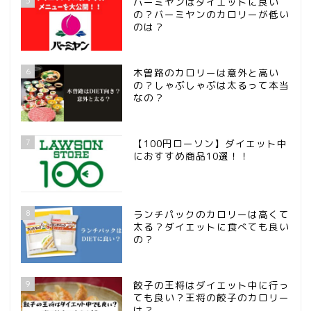
5
バーミヤンはダイエットに良い
の？バーミヤンのカロリーが低い
のは？
6
木曽路のカロリーは意外と高い
の？しゃぶしゃぶは太るって本当
なの？
7
【100円ローソン】ダイエット中
におすすめ商品10選！！
8
ランチパックのカロリーは高くて
太る？ダイエットに食べても良い
の？
ホーム
9
餃子の王将はダイエット中に行っ
サンプルページ
ても良い？王将の餃子のカロリー
は？