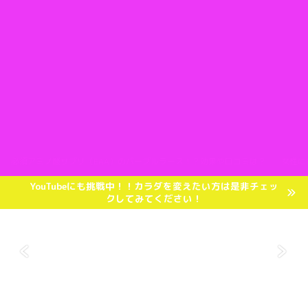
必須アミノ酸サプリ（EAA）のパープルラース！？効果や口コミは？
女性に
YouTubeにも挑戦中！！カラダを変えたい方は是非チェッ
クしてみてください！