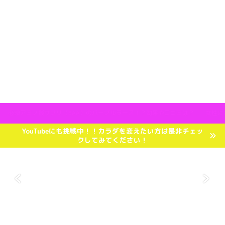
必須アミノ酸サプリ（EAA）のパープルラース！？効果や口コミは？
女性に
YouTubeにも挑戦中！！カラダを変えたい方は是非チェッ
クしてみてください！