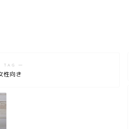
 TAG ―
女性向き