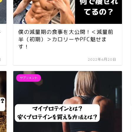
キ
僕の減量期の食事を大公開！＜減量前
半（初期）＞カロリーやPFC魅せま
す！
日
2022年6月20日
サプリメント