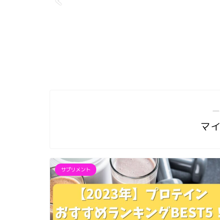
―
マ
サプリメント