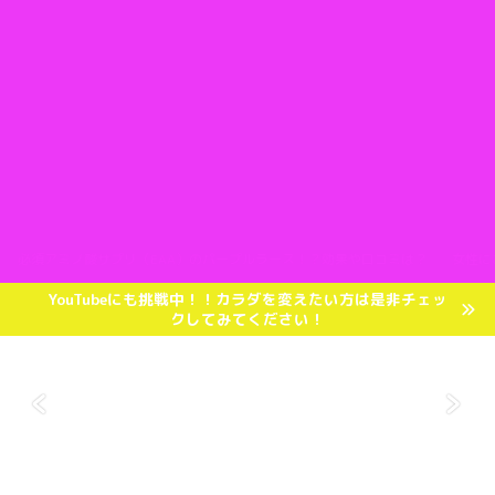
必須アミノ酸サプリ（EAA）のパープルラース！？効果や口コミは？
女性に
YouTubeにも挑戦中！！カラダを変えたい方は是非チェッ
クしてみてください！