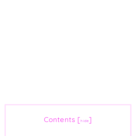
Contents
[
]
hide