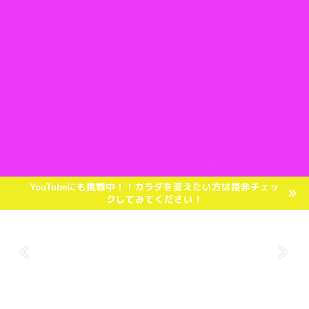
必須アミノ酸サプリ（EAA）のパープルラース！？効果や口コミは？
女性に
YouTubeにも挑戦中！！カラダを変えたい方は是非チェッ
クしてみてください！