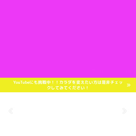
必須アミノ酸サプリ（EAA）のパープルラース！？効果や口コミは？
女性に
YouTubeにも挑戦中！！カラダを変えたい方は是非チェッ
クしてみてください！