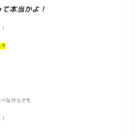
って本当かよ！
う！
か？
食べながらでも
ん！