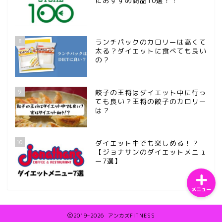
におすすめ商品10選！！
8
ランチパックのカロリーは高くて
太る？ダイエットに食べても良い
の？
ホーム
9
餃子の王将はダイエット中に行っ
サンプルページ
ても良い？王将の餃子のカロリー
は？
プライバシーポリシー
10
ダイエット中でも楽しめる！？
【ジョナサンのダイエットメニュ
ー7選】
メニュー
2019–2026 アンカズFITNESS