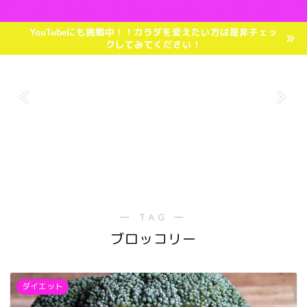
必須アミノ酸サプリ（EAA）のパープルラース！？効果や口コミは？
女性に
YouTubeにも挑戦中！！カラダを変えたい方は是非チェッ
クしてみてください！
― TAG ―
ブロッコリー
ダイエット