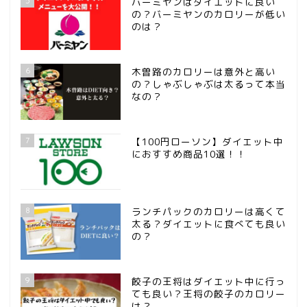
5
バーミヤンはダイエットに良い
の？バーミヤンのカロリーが低い
のは？
6
木曽路のカロリーは意外と高い
の？しゃぶしゃぶは太るって本当
なの？
7
【100円ローソン】ダイエット中
におすすめ商品10選！！
8
ランチパックのカロリーは高くて
太る？ダイエットに食べても良い
の？
ホーム
9
餃子の王将はダイエット中に行っ
サンプルページ
ても良い？王将の餃子のカロリー
は？