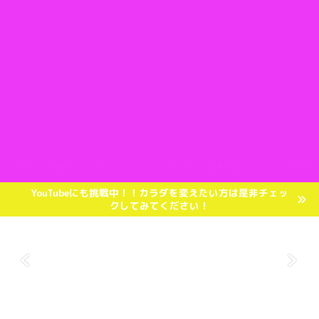
必須アミノ酸サプリ（EAA）のパープルラース！？効果や口コミは？
女性に
YouTubeにも挑戦中！！カラダを変えたい方は是非チェッ
クしてみてください！