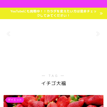
必須アミノ酸サプリ（EAA）のパープルラース！？効果や口コミは？
女性に
YouTubeにも挑戦中！！カラダを変えたい方は是非チェッ
クしてみてください！
― TAG ―
イチゴ大福
ダイエット