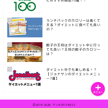
におすすめ商品10選！！
8
ランチパックのカロリーは高くて
太る？ダイエットに食べても良い
の？
ホーム
9
餃子の王将はダイエット中に行っ
サンプルページ
ても良い？王将の餃子のカロリー
は？
プライバシーポリシー
10
ダイエット中でも楽しめる！？
【ジョナサンのダイエットメニュ
ー7選】
メニュー
2019–2026 アンカズFITNESS